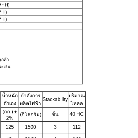
 * H)
* H)
* H)
อ
ูกค้า
ระเงิน
น้ำหนัก
กำลังการ
ปริมาณ
Stackability
ตัวเอง
ผลิตไฟฟ้า
โหลด
(กก.) ±
40 HC
(กิโลกรัม)
ชั้น
2%
125
1500
3
112
0
0