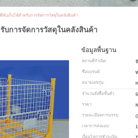
พับเก็บได้สำหรับการจัดการวัสดุในคลังสินค้า
รับการจัดการวัสดุในคลังสินค้า
ข้อมูลพื้นฐาน
สถานที่กำเนิด:
จ
ชื่อแบรนด์:
W
หมายเลขรุ่น:
H
จำนวนสั่งซื้อขั้นต่ำ:
5
ราคา:
N
รายละเอียดการบรรจุ:
(
เวลาการส่งมอบ:
1
เงื่อนไขการชำระเงิน:
T