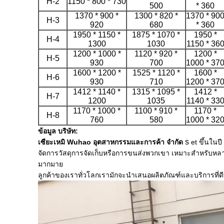
H-2
1150 * 800 * 730
500
* 360
1370 * 900 *
1300 * 820 *
1370 * 90
H-3
920
680
* 360
1950 * 1150 *
1875 * 1070 *
1950 *
H-4
1300
1030
1150 * 36
1200 * 1000 *
1120 * 920 *
1200 *
H-5
930
700
1000 * 37
1600 * 1200 *
1525 * 1120 *
1600 *
H-6
930
710
1200 * 37
1412 * 1140 *
1315 * 1095 *
1412 *
H-7
1200
1035
1140 * 33
1170 * 1000 *
1100 * 910 *
1170 *
H-8
760
580
1000 * 32
ข้อมูล บริษัท:
s
เซียะเหมิ Wuhao อุตสาหกรรมและการค้า จำกัด
et ขึ้นใน
จัดการวัสดุการจัดเก็บหรือการขนส่งพวกเขา เหมาะสำหรับหลาย
มากมาย
ลูกค้าของเราทั่วโลกเรามักจะนำเสนอผลิตภัณฑ์และบริการที่