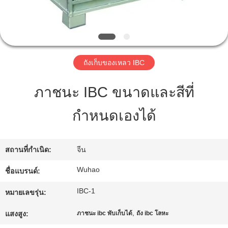
โรงงาน
ควบคุม
ถังเก็บของเหลว IBC
คุณภาพ
ภาชนะ IBC ขนาดและสีที่
กำหนดเองได้
ติดต่อ
เรา
สถานที่กำเนิด:
จีน
Wuhao
ชื่อแบรนด์:
ขอ
IBC-1
หมายเลขรุ่น:
ใบ
,
แสงสูง:
ภาชนะ ibc พับเก็บได้
ถัง ibc โลหะ
เสนอ