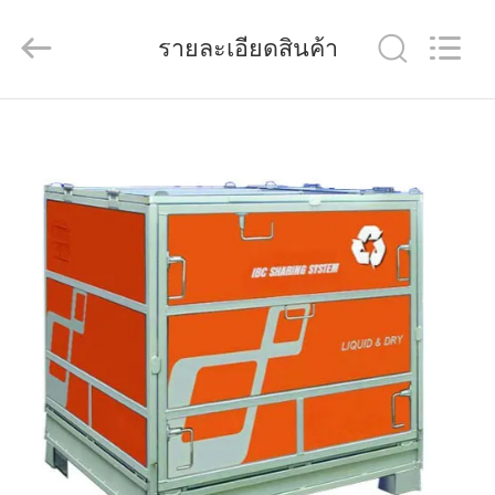
Wuhao
Industry
&
รายละเอียดสินค้า
Trade
Co.,
Ltd..
All
Rights
บ้าน
Reserved.
ผลิตภัณฑ์
เกี่ยว
กับ
เรา
ทัวร์