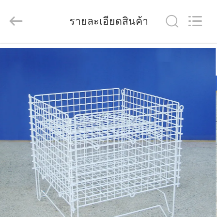
Wuhao
Industry
&
รายละเอียดสินค้า
Trade
Co.,
Ltd..
All
Rights
บ้าน
Reserved.
ผลิตภัณฑ์
เกี่ยว
กับ
เรา
ทัวร์