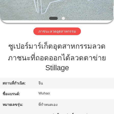
โรงงาน
ควบคุม
ภาชนะลวดอุตสาหกรรม
คุณภาพ
ซูเปอร์มาร์เก็ตอุตสาหกรรมลวด
ภาชนะที่ถอดออกได้ลวดตาข่าย
ติดต่อ
Stillage
เรา
สถานที่กำเนิด:
จีน
ขอ
Wuhao
ชื่อแบรนด์:
ใบ
หมายเลขรุ่น:
ที่กำหนดเอง
เสนอ