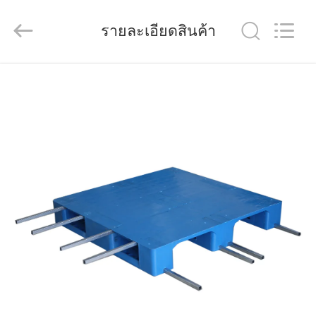
Wuhao
Industry
&
รายละเอียดสินค้า
Trade
Co.,
Ltd..
All
Rights
บ้าน
Reserved.
ผลิตภัณฑ์
เกี่ยว
กับ
เรา
ทัวร์