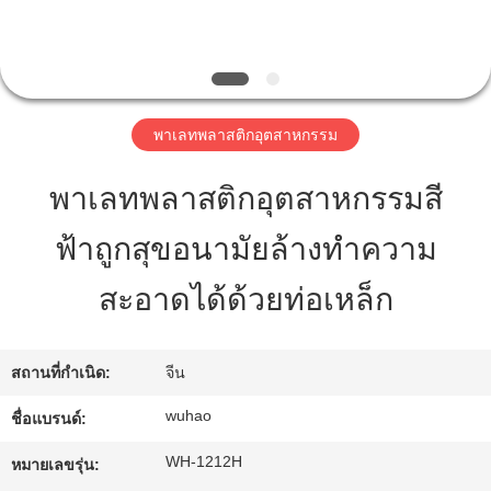
โรงงาน
ควบคุม
พาเลทพลาสติกอุตสาหกรรม
คุณภาพ
พาเลทพลาสติกอุตสาหกรรมสี
ฟ้าถูกสุขอนามัยล้างทำความ
ติดต่อ
สะอาดได้ด้วยท่อเหล็ก
เรา
สถานที่กำเนิด:
จีน
ขอ
wuhao
ชื่อแบรนด์:
ใบ
WH-1212H
หมายเลขรุ่น:
เสนอ