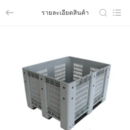
Wuhao
Industry
&
รายละเอียดสินค้า
Trade
Co.,
Ltd..
All
Rights
บ้าน
Reserved.
ผลิตภัณฑ์
เกี่ยว
กับ
เรา
ทัวร์